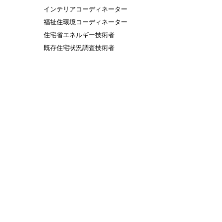
インテリアコーディネーター
福祉住環境コーディネーター
住宅省エネルギー技術者
既存住宅状況調査技術者
愛知県木造住宅耐震診断員
一般建築物石綿含有建材調査者
宅地建物取引士
Ｍ＆Ｍスペース株式会社
〒468-0003 名古屋市天白区鴻の巣2-403
https://www.instagram.com/mmspace.
シルク壱番館103
kk
mm.space.kk@gmail.com