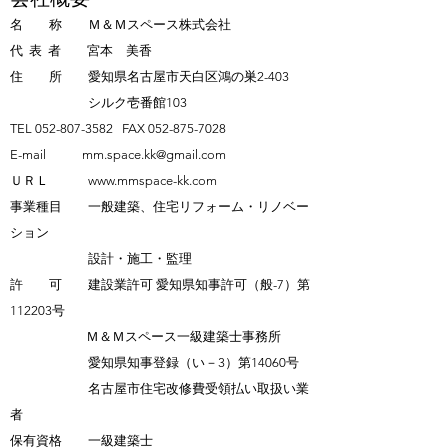
名 称 Ｍ＆Ｍスペース株式会社
代 表 者 宮本 美香
住 所 愛知県名古屋市天白区鴻の巣2-403
シルク壱番館103
TEL
052-807-3582
FAX
052-875-7028
E-mail
mm.space.kk@gmail.com
ＵＲＬ
www.mmspace-kk.com
事業種目 一般建築、住宅リフォーム・リノベー
ション
設計・施工・監理
許 可 建設業許可 愛知県知事許可（般-7）​第
112203号
Ｍ＆Ｍスペース一級建築士事務所
愛知県知事登録（い－3）第14060号
名古屋市住宅改修費受領払い取扱い業
者
保有資格 一級建築士